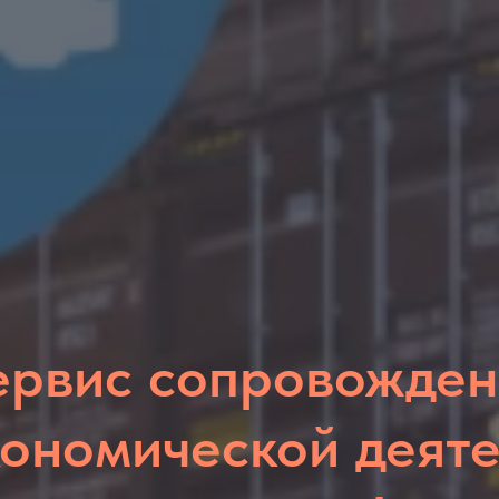
ервис сопровожден
ономической деяте