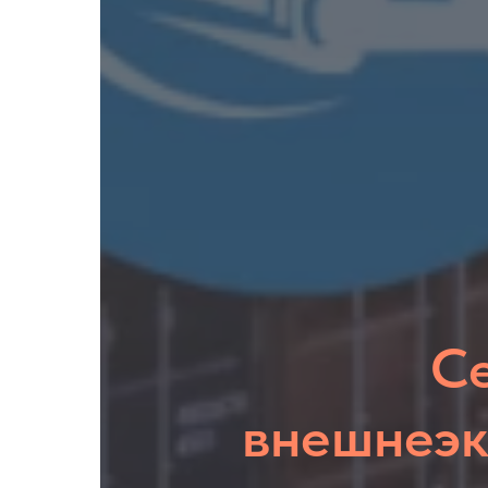
С
внешнеэк