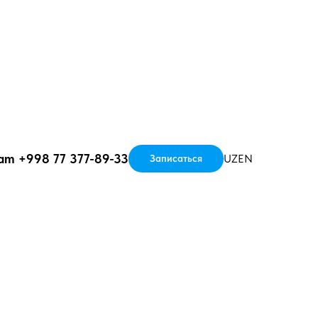
ram
+998 77 377-89-33
UZ
EN
Записаться