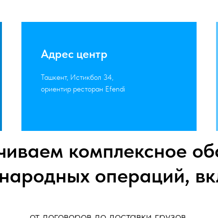
Адрес центр
Ташкент, Истикбол 34,
ориентир ресторан Efendi
чиваем комплексное об
народных операций, вк
от договоров до доставки грузов.