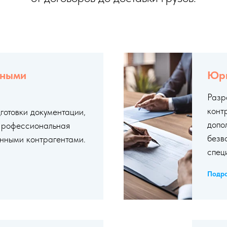
нными
Юри
Разр
конт
готовки документации,
допо
 Профессиональная
безв
нными контрагентами.
спец
Подр